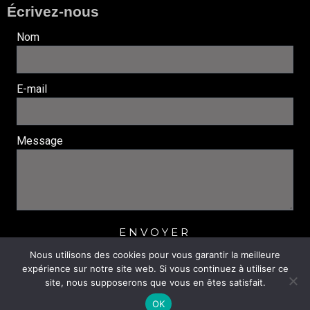
Écrivez-nous
Nom
E-mail
Message
ENVOYER
Nous utilisons des cookies pour vous garantir la meilleure
expérience sur notre site web. Si vous continuez à utiliser ce
© 2022 Jazz and Blues Léognan. tous droits réservés. |
site, nous supposerons que vous en êtes satisfait.
Réalisation
Nouveausoft.com
|
Mentions légales
|
Politique de confidentialité
OK