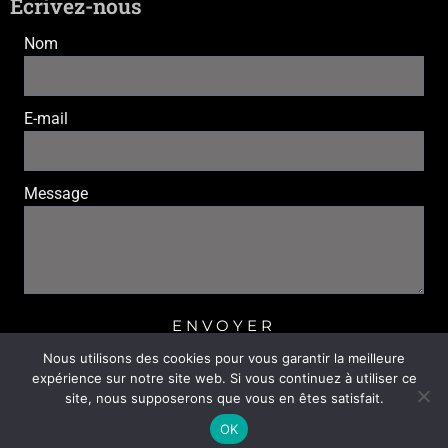
Écrivez-nous
Nom
E-mail
Message
ENVOYER
Nous utilisons des cookies pour vous garantir la meilleure
expérience sur notre site web. Si vous continuez à utiliser ce
© 2022 Jazz and Blues Léognan. tous droits réservés. |
site, nous supposerons que vous en êtes satisfait.
Réalisation
Nouveausoft.com
|
Mentions légales
|
Politique de confidentialité
OK