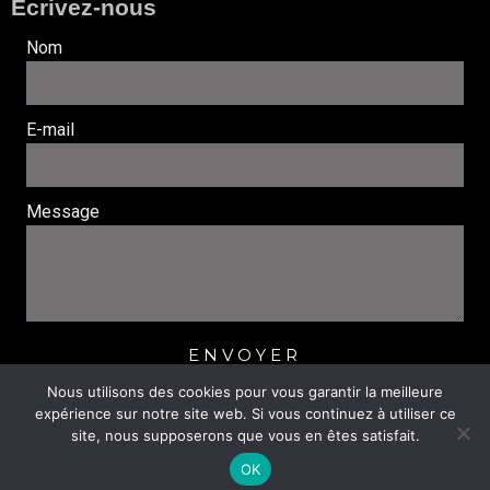
Écrivez-nous
Nom
E-mail
Message
ENVOYER
Nous utilisons des cookies pour vous garantir la meilleure
expérience sur notre site web. Si vous continuez à utiliser ce
© 2022 Jazz and Blues Léognan. tous droits réservés. |
site, nous supposerons que vous en êtes satisfait.
Réalisation
Nouveausoft.com
|
Mentions légales
|
Politique de confidentialité
OK