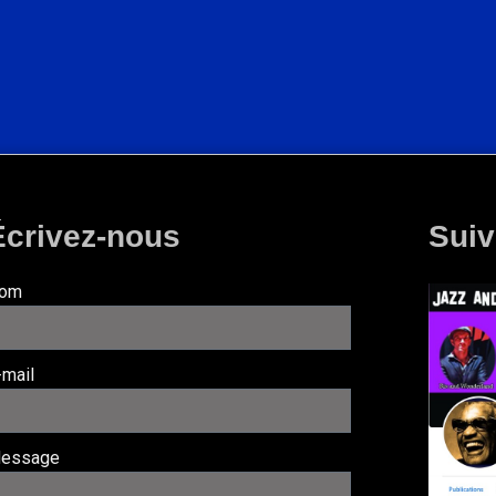
Écrivez-nous
Suiv
om
-mail
essage