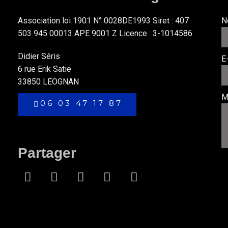
Association loi 1901 N° 0028DE1993 Siret : 407
N
503 945 00013 APE 9001 Z Licence : 3-1014586
Didier Séris
E
6 rue Erik Satie
33850 LEOGNAN
M
06 03 47 17 87
Partager