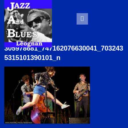
305978681_747162076630041_703243
5315101390101_n