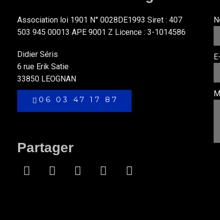
Association loi 1901 N° 0028DE1993 Siret : 407
N
503 945 00013 APE 9001 Z Licence : 3-1014586
Didier Séris
E
6 rue Erik Satie
33850 LEOGNAN
M
06 03 47 17 87
Partager