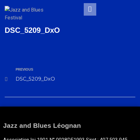
DSC_5209_DxO
PREVIOUS
DSC_5209_DxO
Jazz and Blues Léognan
Association loi 1901 N° 0028DE1993 Siret : 407 503 945