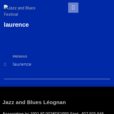
laurence
PREVIOUS
laurence
Jazz and Blues Léognan
Association loi 1901 N° 0028DE1993 Siret : 407 503 945