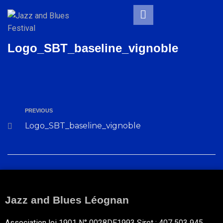
Logo_SBT_baseline_vignoble
PREVIOUS
Logo_SBT_baseline_vignoble
Jazz and Blues Léognan
Association loi 1901 N° 0028DE1993 Siret : 407 503 945